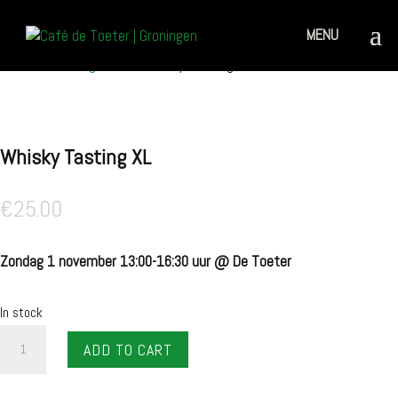
Home
/
Uncategorized
/ Whisky Tasting XL
Whisky Tasting XL
€
25.00
Zondag 1 november 13:00-16:30 uur @ De Toeter
In stock
Whisky
ADD TO CART
Tasting
XL