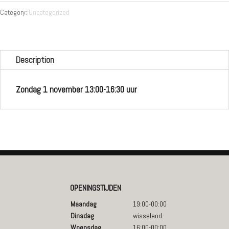
quantity
Category:
Uncategorized
Description
Zondag 1 november 13:00-16:30 uur
OPENINGSTIJDEN
Maandag
19:00-00:00
Dinsdag
wisselend
Woensdag
16:00-00:00