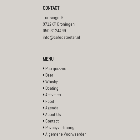
CONTACT
Turfsingel 6
9712KP Groningen
050-3124499
info@cafedetoeter.nl
MENU
Pub quizzes
Beer
Whisky
Boating
Activities
Food
Agenda
About Us
Contact
Privacyverklaring
Algemene Voorwaarden